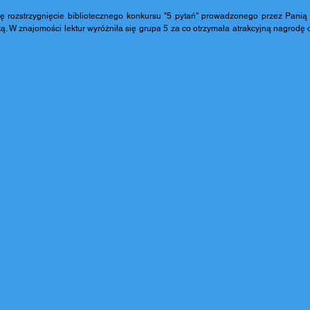
się rozstrzygnięcie bibliotecznego konkursu "5 pytań" prowadzonego przez Panią
. W znajomości lektur wyróżniła się grupa 5 za co otrzymała atrakcyjną nagrodę 