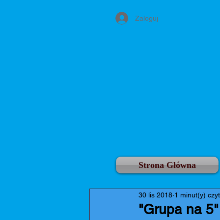
Zaloguj
Strona Główna
30 lis 2018
1 minut(y) czy
"Grupa na 5"