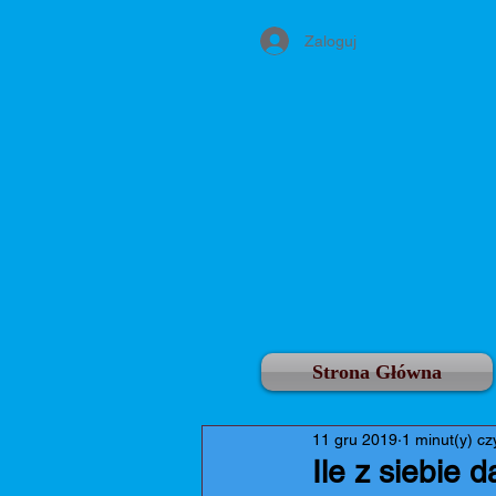
Zaloguj
Strona Główna
11 gru 2019
1 minut(y) cz
Ile z siebie