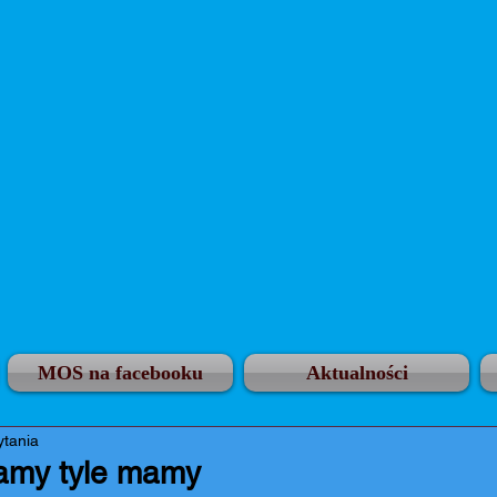
MOS na facebooku
Aktualności
ytania
 damy tyle mamy