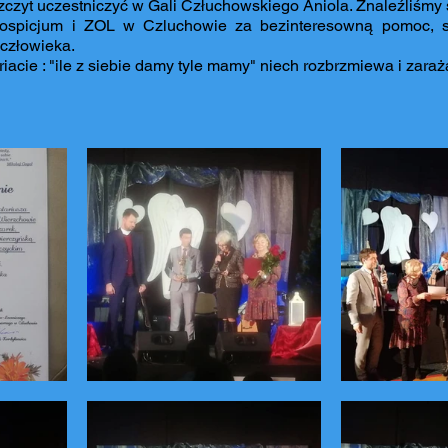
zczyt uczestniczyć w Gali Człuchowskiego Aniola. Znaleźliśmy 
ospicjum i ZOL w Czluchowie za bezinteresowną pomoc, sz
 człowieka.
acie : "ile z siebie damy tyle mamy" niech rozbrzmiewa i zaraża