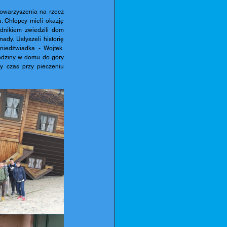
warzyszenia na rzecz 
 Chłopcy mieli okazję 
nikiem zwiedzili dom 
y. Usłyszeli historię 
niedźwiadka - Wojtek. 
edziny w domu do góry 
 czas przy pieczeniu 