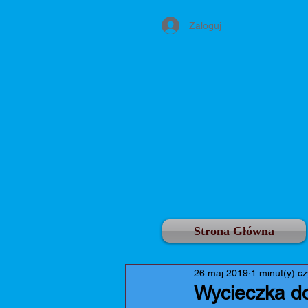
Zaloguj
Strona Główna
26 maj 2019
1 minut(y) cz
Wycieczka d