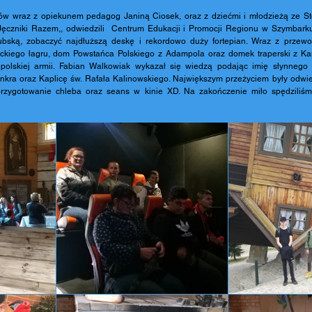
w wraz z opiekunem pedagog Janiną Ciosek, oraz z dziećmi i młodzieżą ze Sto
,,Jęczniki Razem,, odwiedzili  Centrum Edukacji i Promocji Regionu w Szymbarku.
ubską, zobaczyć najdłuższą deskę i rekordowo duży fortepian. Wraz z przewod
eckiego łagru, dom Powstańca Polskiego z Adampola oraz domek traperski z Kanad
 polskiej armii. Fabian Walkowiak wykazał się wiedzą podając imię słynnego 
unkra oraz Kaplicę św. Rafała Kalinowskiego. Największym przeżyciem były odwi
zygotowanie chleba oraz seans w kinie XD. Na zakończenie miło spędziliśmy