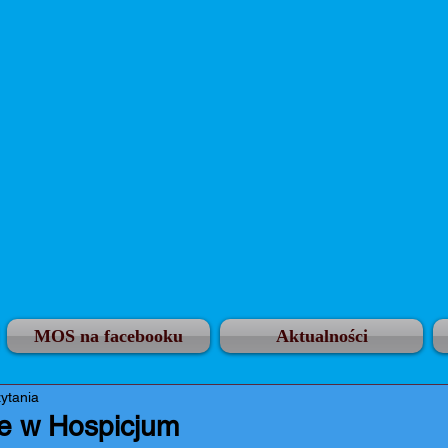
MOS na facebooku
Aktualności
zytania
e w Hospicjum