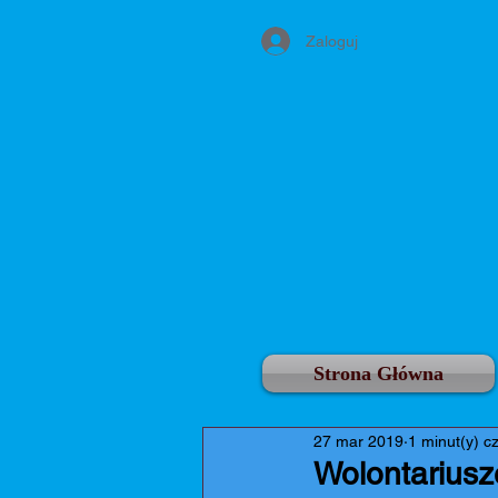
Zaloguj
Strona Główna
27 mar 2019
1 minut(y) c
Wolontariusz