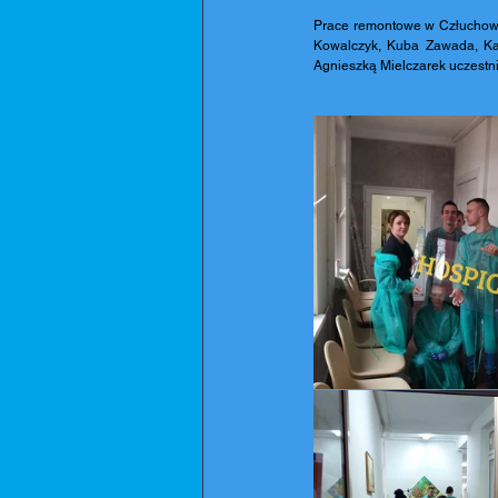
Prace remontowe w Człuchowsk
Kowalczyk, Kuba Zawada, Kacp
Agnieszką Mielczarek uczestn