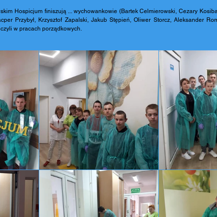
im Hospicjum finiszują ... wychowankowie (Bartek Celmierowski, Cezary Kosiba
er Przybył, Krzysztof Zapalski, Jakub Stępień, Oliwer Storcz, Aleksander Ro
iczyli w pracach porządkowych.