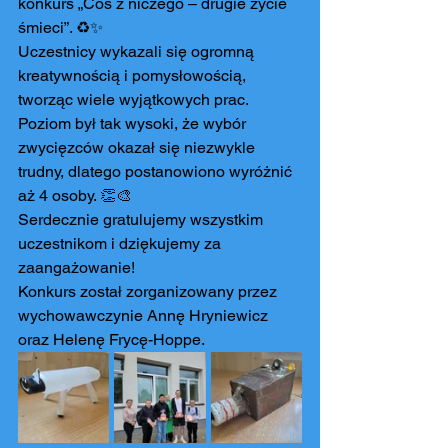
konkurs „Coś z niczego – drugie życie 
śmieci”. ♻️✨
Uczestnicy wykazali się ogromną 
kreatywnością i pomysłowością, 
tworząc wiele wyjątkowych prac. 
Poziom był tak wysoki, że wybór 
zwycięzców okazał się niezwykle 
trudny, dlatego postanowiono wyróżnić 
aż 4 osoby. 👏🎨
Serdecznie gratulujemy wszystkim 
uczestnikom i dziękujemy za 
zaangażowanie!
Konkurs został zorganizowany przez 
wychowawczynie Annę Hryniewicz 
oraz Helenę Frycę-Hoppe. 