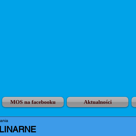
MOS na facebooku
Aktualności
tania
ULINARNE