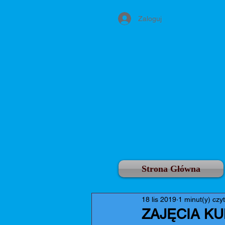
Zaloguj
Strona Główna
18 lis 2019
1 minut(y) czy
ZAJĘCIA K