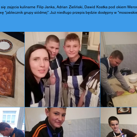
 się zajęcia kulinarne Filip Janka, Adrian Zieliński, Dawid Kostka pod okiem Weron
wę "jablecznik grupy siódmej". Już niedługo przepis będzie dostępny w "mosowskiej