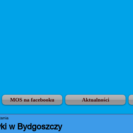
MOS na facebooku
Aktualności
tania
wki w Bydgoszczy