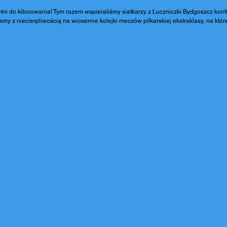
tni do kibicowania! Tym razem wspieraliśmy siatkarzy z Łuczniczki Bydgoszcz konfr
my z niecierpliwością na wiosenne kolejki meczów piłkarskiej ekstraklasy, na któr