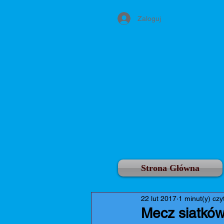
Zaloguj
Strona Główna
22 lut 2017
1 minut(y) czy
Mecz siatkó